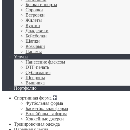
Брюки и шорты
Сорочки
Ветровки
Жилеты
Куртки
Дождевики
Бейсболки
Шапки
Козырьки
Панамы
Услуги
Нанесение флексом
DTF-печать
Сублимация
Шевроны
Вышивка
Портфолио
Спортивная форма
Футбольная форма
Баскетбольная форма
Волейбольная форма
Хоккейные джерси
Тренировочная одежда
Парадная одежда