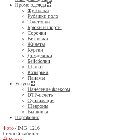
Промо одежда
Футболки
Рубашки поло
Толстовки
Брюки и шорты
Сорочки
Ветровки
Жилеты
Куртки
Дождевики
Бейсболки
Шапки
Козырьки
Панамы
Услуги
Нанесение флексом
DTF-печать
Сублимация
Шевроны
Вышивка
Портфолио
Фото
/
IMG_1216
Личный кабинет
Войти