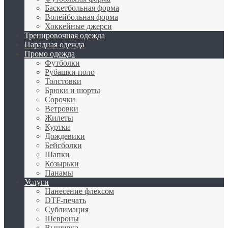
Баскетбольная форма
Волейбольная форма
Хоккейные джерси
Тренировочная одежда
Парадная одежда
Промо одежда
Футболки
Рубашки поло
Толстовки
Брюки и шорты
Сорочки
Ветровки
Жилеты
Куртки
Дождевики
Бейсболки
Шапки
Козырьки
Панамы
Услуги
Нанесение флексом
DTF-печать
Сублимация
Шевроны
Вышивка