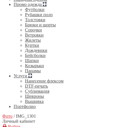
Промо одежда
Футболки
Рубашки поло
Толстовки
Брюки и шорты
Сорочки
Ветровки
Жилеты
Куртки
Дождевики
Бейсболки
Шапки
Козырьки
Панамы
Услуги
Нанесение флексом
DTF-печать
Сублимация
Шевроны
Вышивка
Портфолио
Фото
/
IMG_1301
Личный кабинет
Войти