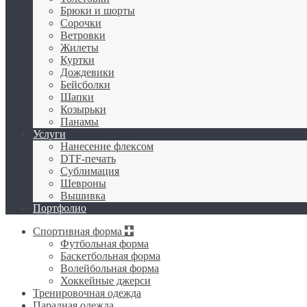
Брюки и шорты
Сорочки
Ветровки
Жилеты
Куртки
Дождевики
Бейсболки
Шапки
Козырьки
Панамы
Услуги
Нанесение флексом
DTF-печать
Сублимация
Шевроны
Вышивка
Портфолио
Спортивная форма
Футбольная форма
Баскетбольная форма
Волейбольная форма
Хоккейные джерси
Тренировочная одежда
Парадная одежда