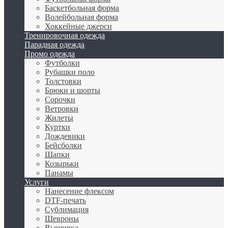
Баскетбольная форма
Волейбольная форма
Хоккейные джерси
Тренировочная одежда
Парадная одежда
Промо одежда
Футболки
Рубашки поло
Толстовки
Брюки и шорты
Сорочки
Ветровки
Жилеты
Куртки
Дождевики
Бейсболки
Шапки
Козырьки
Панамы
Услуги
Нанесение флексом
DTF-печать
Сублимация
Шевроны
Вышивка