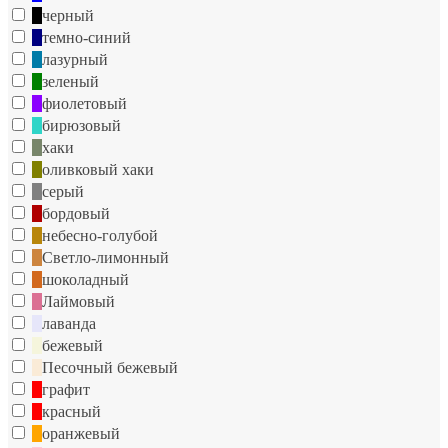
черный
темно-синий
лазурный
зеленый
фиолетовый
бирюзовый
хаки
оливковый хаки
серый
бордовый
небесно-голубой
Светло-лимонный
шоколадный
Лаймовый
лаванда
бежевый
Песочный бежевый
графит
красный
оранжевый