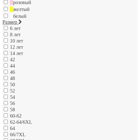
розовый
желтый
белый
Размер
6 лет
8 лет
10 лет
12 лет
14 лет
42
44
46
48
50
52
54
56
58
60-62
62-64/6XL
64
66/7XL