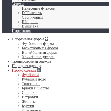
Услуги
Нанесение флексом
DTF-печать
Сублимация
Шевроны
Вышивка
Портфолио
Спортивная форма
Футбольная форма
Баскетбольная форма
Волейбольная форма
Хоккейные джерси
Тренировочная одежда
Парадная одежда
Промо одежда
Футболки
Рубашки поло
Толстовки
Брюки и шорты
Сорочки
Ветровки
Жилеты
Куртки
Дождевики