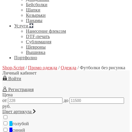
Бейсболки
Шапки
Козырьки
Панамы
Услуги
Нанесение флексом
DTF-печать
Сублимация
Шевроны
Вышивка
Портфолио
Shop-Script
/
Промо одежда
/
Одежда
/
Футболки без рисунка
Личный кабинет
Войти
Регистрация
Цена
от
до
руб.
Цвет артикула
голубой
синий