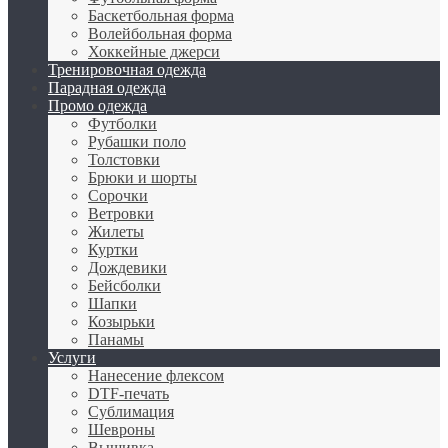
Баскетбольная форма
Волейбольная форма
Хоккейные джерси
Тренировочная одежда
Парадная одежда
Промо одежда
Футболки
Рубашки поло
Толстовки
Брюки и шорты
Сорочки
Ветровки
Жилеты
Куртки
Дождевики
Бейсболки
Шапки
Козырьки
Панамы
Услуги
Нанесение флексом
DTF-печать
Сублимация
Шевроны
Вышивка