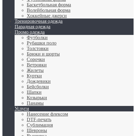
Баскетбольная форма
Волейбольная форма
Хоккейные джерси
Тренировочная одежда
Парадная одежда
Промо одежда
Футболки
Рубашки поло
Толстовки
Брюки и шорты
Сорочки
Ветровки
Жилеты
Куртки
Дождевики
Бейсболки
Шапки
Козырьки
Панамы
Услуги
Нанесение флексом
DTF-печать
Сублимация
Шевроны
Вышивка