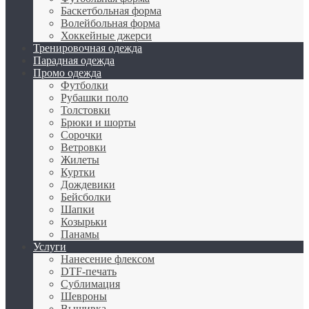
Баскетбольная форма
Волейбольная форма
Хоккейные джерси
Тренировочная одежда
Парадная одежда
Промо одежда
Футболки
Рубашки поло
Толстовки
Брюки и шорты
Сорочки
Ветровки
Жилеты
Куртки
Дождевики
Бейсболки
Шапки
Козырьки
Панамы
Услуги
Нанесение флексом
DTF-печать
Сублимация
Шевроны
Вышивка