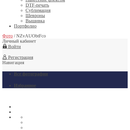
DTF-печать
Сублимация
Шевроны
Вышивка
Портфолио
Фото
/
NZvAUObtFco
Личный кабинет
Войти
Регистрация
Навигация
Все фотографии
Избранное