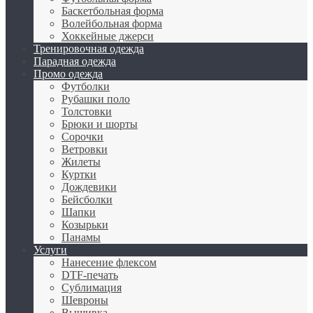
Баскетбольная форма
Волейбольная форма
Хоккейные джерси
Тренировочная одежда
Парадная одежда
Промо одежда
Футболки
Рубашки поло
Толстовки
Брюки и шорты
Сорочки
Ветровки
Жилеты
Куртки
Дождевики
Бейсболки
Шапки
Козырьки
Панамы
Услуги
Нанесение флексом
DTF-печать
Сублимация
Шевроны
Вышивка